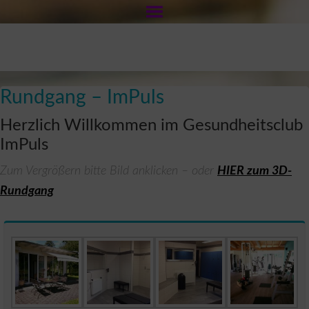
Zur
Zum
Zur
Hauptnavigation
Inhalt
Fußzeile
springen
springen
springen
Rundgang – ImPuls
Herzlich Willkommen im Gesundheitsclub
ImPuls
Zum Vergrößern bitte Bild anklicken – oder
HIER zum 3D-
Rundgang